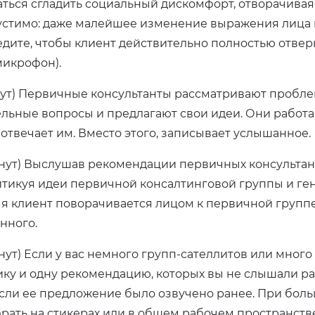
аться сгладить социальный дискомфорт, отворачиваяс
устимо: даже малейшее изменение выражения лица
едите, чтобы клиент действительно полностью отвер
микрофон).
нут) Первичные консультанты рассматривают проблем
льные вопросы и предлагают свои идеи. Они работаю
 отвечает им. Вместо этого, записывает услышанное.
инут) Выслушав рекомендации первичных консультан
ритикуя идеи первичной консалтинговой группы и г
мя клиент поворачивается лицом к первичной группе
нного.
инут) Если у вас немного групп-сателлитов или мног
ику и одну рекомендацию, которых вы не слышали р
если ее предложение было озвучено ранее. При бол
рать на стикерах или в общем рабочем пространств