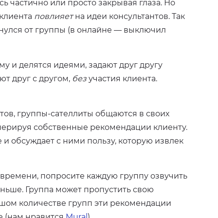
ь частично или просто закрывая глаза. Но
 клиента
повлияет
на идеи консультантов. Так
нулся от группы (в онлайне — выключил
у и делятся идеями, задают друг другу
т друг с другом,
без
участия клиента.
тов, группы-сателлиты общаются в своих
енерируя собственные рекомендации клиенту.
 и обсуждает с ними пользу, которую извлек
о времени, попросите каждую группу озвучить
аньше. Группа может пропустить свою
ьшом количестве групп эти рекомендации
е (нам нравится
Mural
).