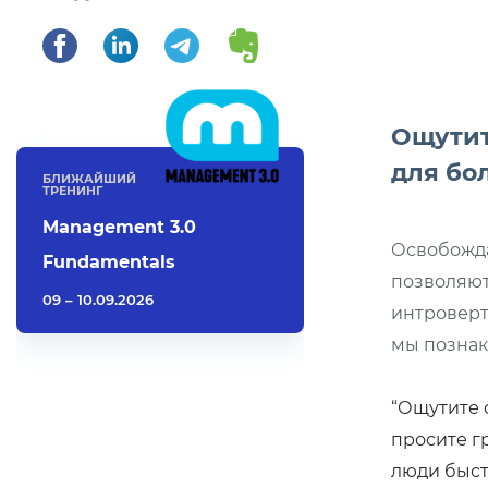
Ощутит
для бо
БЛИЖАЙШИЙ
ТРЕНИНГ
Management 3.0
Освобожда
Fundamentals
позволяют
09 – 10.09.2026
интроверто
мы познак
“Ощутите с
просите г
люди быст