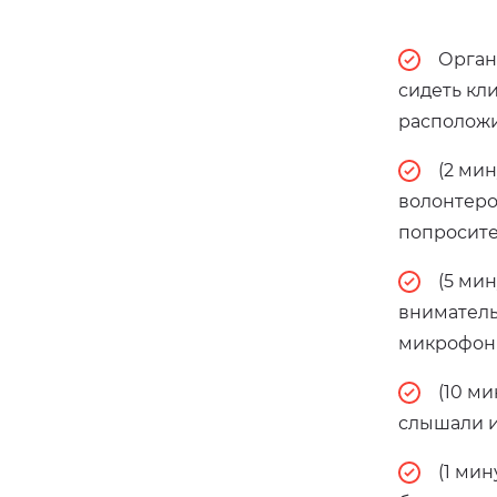
Орган
сидеть кли
расположи
(2 ми
волонтеро
попросите
(5 ми
вниматель
микрофоны
(10 м
слышали и
(1 ми