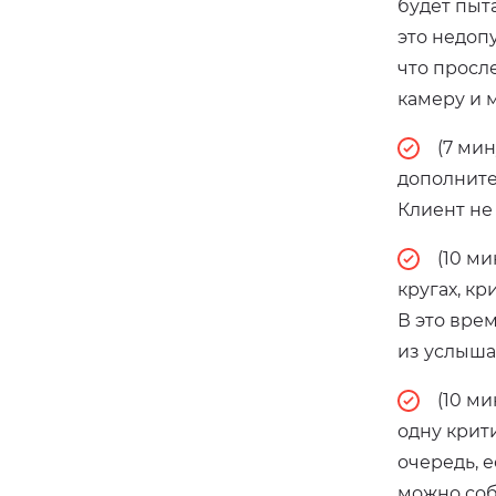
будет пыт
это недоп
что просл
камеру и 
(7 ми
дополните
Клиент не
(10 м
кругах, к
В это вре
из услыша
(10 м
одну крит
очередь, 
можно соб