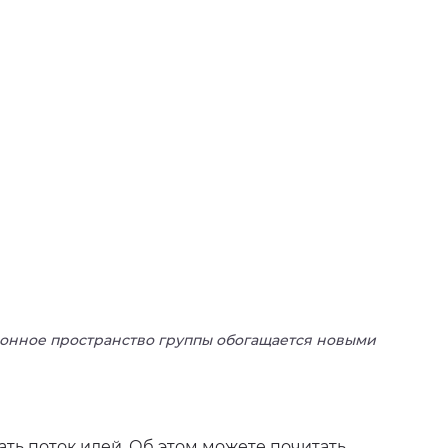
ионное пространство группы обогащается новыми
ть поток идей. Об этом можете почитать