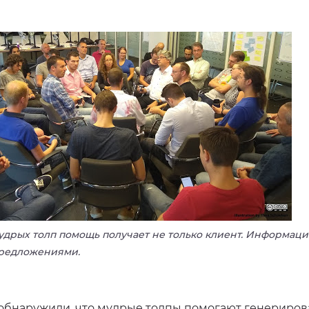
удрых толп помощь получает не только клиент. Информац
редложениями.
обнаружили, что мудрые толпы помогают генерирова