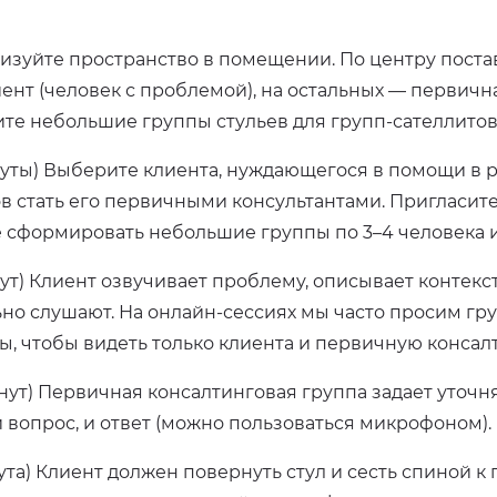
изуйте пространство в помещении. По центру поставь
ент (человек с проблемой), на остальных — первична
те небольшие группы стульев для групп-сателлитов
нуты) Выберите клиента, нуждающегося в помощи в 
в стать его первичными консультантами. Пригласите 
 сформировать небольшие группы по 3–4 человека и 
нут) Клиент озвучивает проблему, описывает контекс
но слушают. На онлайн-сессиях мы часто просим гр
, чтобы видеть только клиента и первичную консал
инут) Первичная консалтинговая группа задает уточн
 вопрос, и ответ (можно пользоваться микрофоном).
нута) Клиент должен повернуть стул и сесть спиной к