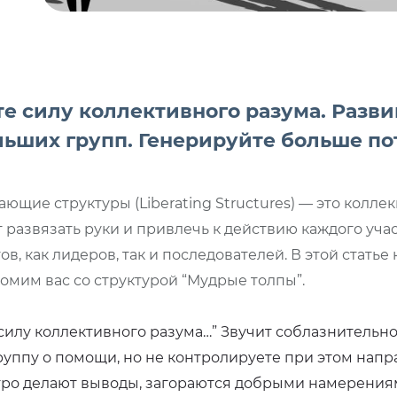
е силу коллективного разума. Разв
льших групп. Генерируйте больше по
ющие структуры (Liberating Structures) — это колле
 развязать руки и привлечь к действию каждого учас
в, как лидеров, так и последователей. В этой стать
омим вас со структурой “Мудрые толпы”.
илу коллективного разума…” Звучит соблазнительно, 
руппу о помощи, но не контролируете при этом нап
ро делают выводы, загораются добрыми намерениями