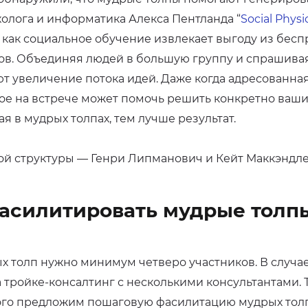
холога и информатика Алекса Пентланда “
Social Physi
, как социальное обучение извлекает выгоду из бесп
ов. Объединяя людей в большую группу и спрашивая
т увеличение потока идей. Даже когда адресованная 
е на встрече может помочь решить конкретно ваши
я в мудрых толпах, тем лучше результат.
ой структуры — Генри Липманович и Кейт Маккэндле
асилитировать мудрые толпы
х толп нужно минимум четверо участников. В случа
 тройке-консалтинг с несколькими консультантами. Т
ого предложим пошаговую фасилитацию мудрых толп