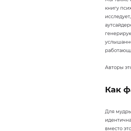
книгу пси
исследует
аутсайдер
генерирую
услышанно
работающа
Авторы эт
Как ф
Для мудры
идентична
вместо эт